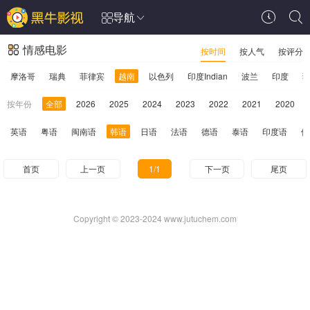
导航
情感电影
按时间
按人气
按评分
摩洛哥
瑞典
菲律宾
越南
以色列
印度Indian
波兰
印度
按年份
全部
2026
2025
2024
2023
2022
2021
2020
英语
粤语
闽南语
韩语
日语
法语
德语
泰语
印度语
俄
首页
上一页
1/1
下一页
尾页
Copyright © 2023-2024 www.jutuchem.com