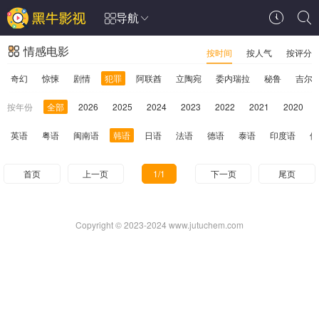
导航
情感电影
按时间
按人气
按评分
奇幻
惊悚
剧情
犯罪
阿联酋
立陶宛
委内瑞拉
秘鲁
吉尔
按年份
全部
2026
2025
2024
2023
2022
2021
2020
英语
粤语
闽南语
韩语
日语
法语
德语
泰语
印度语
俄
首页
上一页
1/1
下一页
尾页
Copyright © 2023-2024 www.jutuchem.com