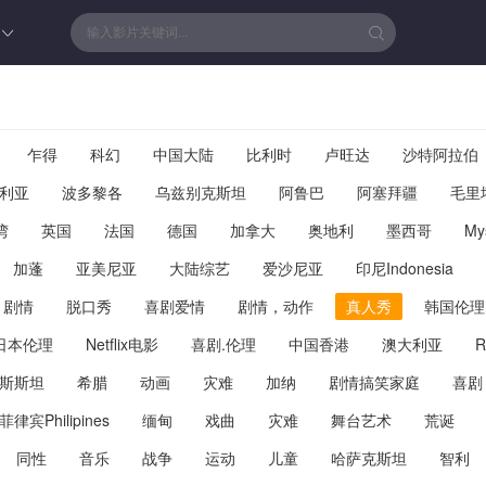
乍得
科幻
中国大陆
比利时
卢旺达
沙特阿拉伯
利亚
波多黎各
乌兹别克斯坦
阿鲁巴
阿塞拜疆
毛里
湾
英国
法国
德国
加拿大
奥地利
墨西哥
My
加蓬
亚美尼亚
大陆综艺
爱沙尼亚
印尼Indonesia
，剧情
脱口秀
喜剧爱情
剧情，动作
真人秀
韩国伦理
日本伦理
Netflix电影
喜剧.伦理
中国香港
澳大利亚
R
斯斯坦
希腊
动画
灾难
加纳
剧情搞笑家庭
喜剧
菲律宾Philipines
缅甸
戏曲
灾难
舞台艺术
荒诞
同性
音乐
战争
运动
儿童
哈萨克斯坦
智利