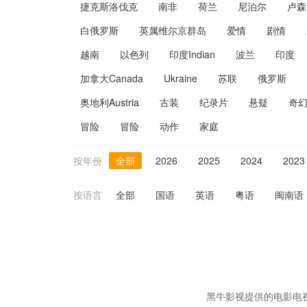
捷克斯洛伐克
南非
荷兰
尼泊尔
卢森
白俄罗斯
英属维尔京群岛
爱情
剧情
越南
以色列
印度Indian
波兰
印度
加拿大Canada
Ukraine
苏联
俄罗斯
奥地利Austria
古装
纪录片
悬疑
奇
冒险
冒险
动作
家庭
按年份
全部
2026
2025
2024
2023
按语言
全部
国语
英语
粤语
闽南语
黑牛影视提供的电影电