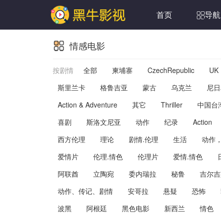
首页
导航
情感电影
按剧情
全部
柬埔寨
CzechRepublic
UK
斯里兰卡
格鲁吉亚
蒙古
乌克兰
尼日
Action & Adventure
其它
Thriller
中国台
喜剧
斯洛文尼亚
动作
纪录
Action
西方伦理
理论
剧情.伦理
生活
动作
爱情片
伦理.情色
伦理片
爱情.情色
阿联酋
立陶宛
委内瑞拉
秘鲁
吉尔吉
动作、传记、剧情
安哥拉
悬疑
恐怖
波黑
阿根廷
黑色电影
新西兰
情色