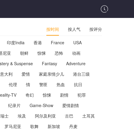
按时间
按人气
按评分
印度India
香港
France
USA
塔尼亚
朝鲜
惊悚
恐怖
动画
stery & Suspense
Fantasy
Adventure
意大利
爱情
家庭亲情少儿
港台三级
伦理
情
警匪
热血
抗日
eality-TV
奇幻
惊悚
剧情
犯罪
纪录片
Game-Show
爱情剧情
瑞士
埃及
阿尔及利亚
古巴
土耳其
罗马尼亚
歌舞
新加坡
丹麦