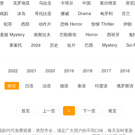
堡
克罗地亚
乌拉圭
卡塔尔
中国
塞尔维亚
突尼
戏剧
冰岛
哥伦比亚
挪威
Drama
匈牙利
芬兰
犯罪
西部
动作片
恐怖 Horror
惊悚 Thriller
伊朗
悬疑 Mystery
南斯拉夫
巴勒斯坦
Horror
西班牙
鬼
幻
莱索托
2024
历史
短片
巴西
Mystery
Sci-
2022
2021
2020
2019
2018
2017
2016
韩语
日语
法语
德语
泰语
印度语
俄罗斯语
首页
上一页
1
下一页
尾页
视剧均可免费观看，类型齐全，满足广大用户的不同口味，每天实时更新