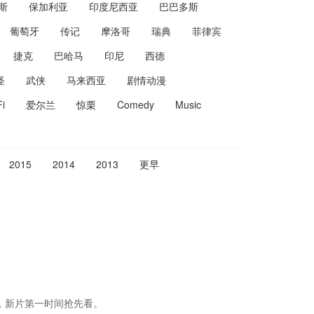
斯
保加利亚
印度尼西亚
巴巴多斯
葡萄牙
传记
摩洛哥
瑞典
菲律宾
捷克
巴哈马
印尼
西德
怪
武侠
马来西亚
剧情动漫
Fi
爱尔兰
惊栗
Comedy
Music
2015
2014
2013
更早
，新片第一时间抢先看。