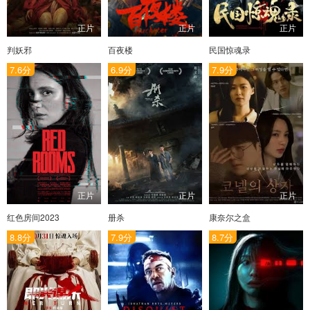
正片
正片
正片
判妖邪
百夜楼
民国惊魂录
7.6分
6.9分
7.9分
正片
正片
正片
红色房间2023
册杀
康奈尔之盒
8.8分
7.9分
8.7分