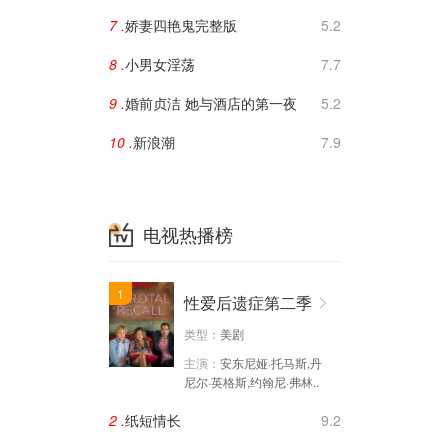
7 .
娇妻四艳鬼完整版
5.2
8 .
小男女淫荡
7.7
9 .
婚前贞洁 她与酒店的第一夜
5.2
10 .
新浪潮
7.9
电视热播榜
1
性爱后遗症第二季
类型：
美剧
主演：
安东尼娅·托马斯,丹
尼尔·英格斯,约翰尼·弗林..
2 .
纸短情长
9.2