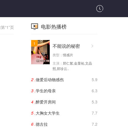
电影热播榜
第“1”页
1
不能说的秘密
类型：
情感片
主演：
郑仁絮,金显祐,文晶
熙,郑珍云..
2 .
做爱后动物感伤
5.9
3 .
学生的母亲
6.3
4 .
醉爱开房间
5.3
5 .
大胸女大学生
7.7
6 .
德古拉
7.2