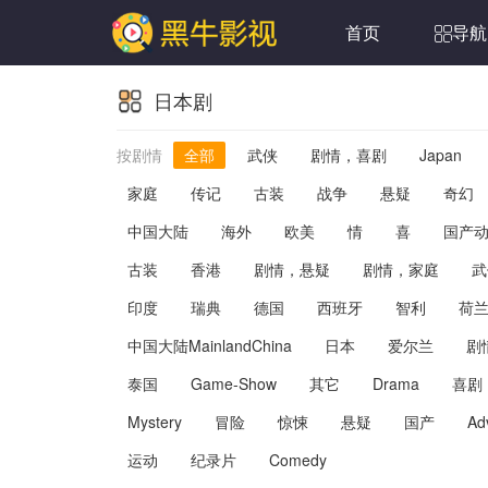
首页
导航
日本剧
按剧情
全部
武侠
剧情，喜剧
Japan
家庭
传记
古装
战争
悬疑
奇幻
中国大陆
海外
欧美
情
喜
国产
古装
香港
剧情，悬疑
剧情，家庭
武
印度
瑞典
德国
西班牙
智利
荷
中国大陆MainlandChina
日本
爱尔兰
剧
泰国
Game-Show
其它
Drama
喜剧
Mystery
冒险
惊悚
悬疑
国产
Ad
运动
纪录片
Comedy