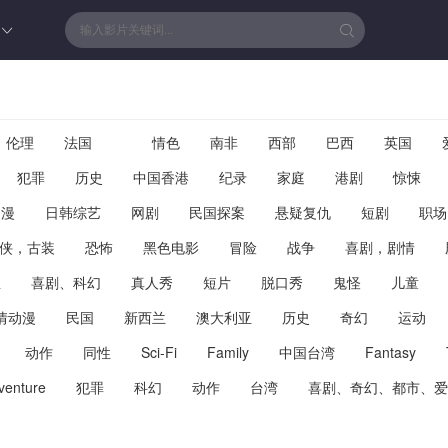
伦理
法国
情色
南非
西部
巴西
英国
犯罪
历史
中国香港
纪录
家庭
港剧
惊悚
动漫
日韩综艺
网剧
民国探案
悬疑复仇
短剧
职场
侠，古装
恐怖
黑色电影
冒险
战争
喜剧，剧情
兰
喜剧、科幻
真人秀
短片
脱口秀
鬼怪
儿童
情动漫
民国
新西兰
澳大利亚
历史
奇幻
运动
动作
同性
Sci-Fi
Family
中国台湾
Fantasy
venture
犯罪
科幻
动作
台湾
喜剧、奇幻、都市、爱