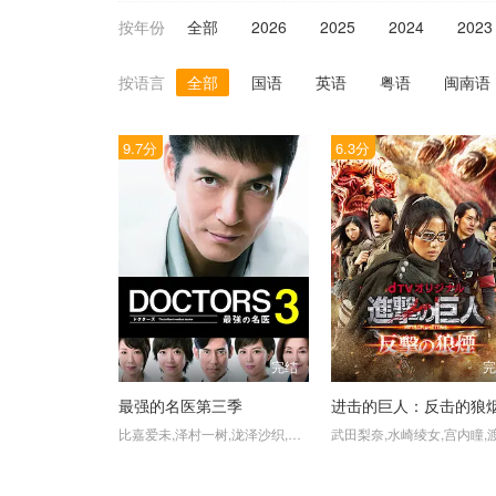
按年份
全部
2026
2025
2024
2023
按语言
全部
国语
英语
粤语
闽南语
9.7分
6.3分
完结
最强的名医第三季
进击的巨人：反击的狼
比嘉爱未,泽村一树,泷泽沙织,小野武彦,正名仆蔵,齐藤阳一郎,尾崎右宗,伊藤兰,筱井英介,小日向文世,阿南敦子,野际阳子,高岛政伸,宮地雅子,黑川智花,敦士