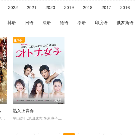
2022
2021
2020
2019
2018
2017
2016
韩语
日语
法语
德语
泰语
印度语
俄罗斯语
6.7分
完结
完结
烟
熟女正青春
武田梨奈,水崎绫女,宫内瞳,渡部秀,平冈祐太,石原里美
平山浩行,池田成志,筱原凉子,江口洋介,千叶雄大,浦上晟周,铃木砂羽,谷原章介,藤村胜子,吉濑美智子,矢部昌晖,东加奈子,吉泽亮,堀口光,平野生成,市川实和子,斋藤工,平山绫