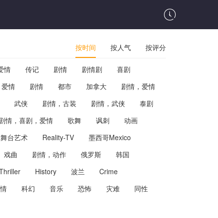
按时间
按人气
按评分
爱情
传记
剧情
剧情剧
喜剧
爱情
剧情
都市
加拿大
剧情，爱情
武侠
剧情，古装
剧情，武侠
泰剧
剧情，喜剧，爱情
歌舞
讽刺
动画
舞台艺术
Reality-TV
墨西哥Mexico
戏曲
剧情，动作
俄罗斯
韩国
Thriller
History
波兰
Crime
情
科幻
音乐
恐怖
灾难
同性